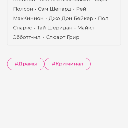
Полсон
Сэм Шепард
Рей
МакКиннон
Джо Дон Бейкер
Пол
Спаркс
Тай Шеридан
Майкл
Эбботт-мл.
Стюарт Грир
#
Драмы
#
Криминал