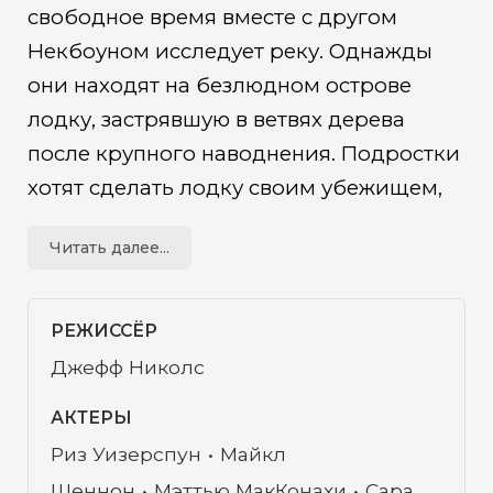
свободное время вместе с другом
Некбоуном исследует реку. Однажды
они находят на безлюдном острове
лодку, застрявшую в ветвях дерева
после крупного наводнения. Подростки
хотят сделать лодку своим убежищем,
но выясняется, что в ней уже кто-то
Читать далее...
поселился. Им оказывается некто по
имени Мад, человек с татуировкой
змеи, который явно от кого-то прячется
РЕЖИССЁР
и ждет с кем-то встречи...
Джефф Николс
АКТЕРЫ
Риз Уизерспун
Майкл
Шеннон
Мэттью МакКонахи
Сара