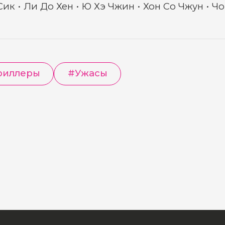
Сик
Ли До Хен
Ю Хэ Чжин
Хон Со Чжун
Чо
риллеры
#
Ужасы