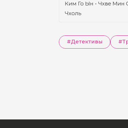
Ким Го Ын
Чхве Мин 
Чхоль
#
Детективы
#
Т