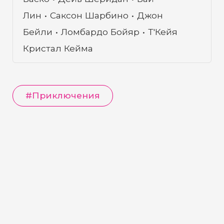
Лин
Саксон Шарбино
Джон
Бейли
Ломбардо Бойяр
Т'Кейя
Кристал Кейма
#
Приключения