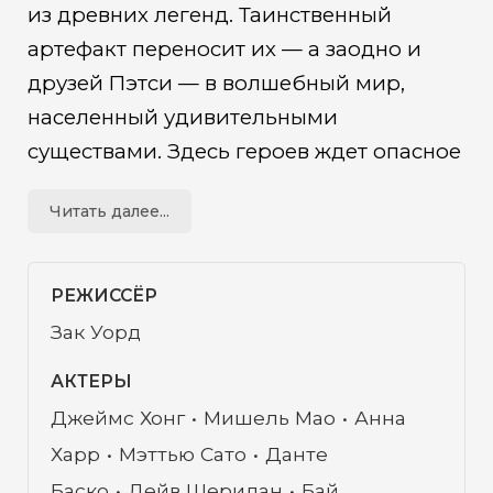
из древних легенд. Таинственный
артефакт переносит их — а заодно и
друзей Пэтси — в волшебный мир,
населенный удивительными
существами. Здесь героев ждет опасное
приключение: столкновение с
Читать далее...
монстрами, магией и кознями злой
колдуньи, жаждущей заполучить ключ к
пяти королевствам и уничтожить весь
РЕЖИССЁР
мир!
Зак Уорд
АКТЕРЫ
Джеймс Хонг
Мишель Мао
Анна
Харр
Мэттью Сато
Данте
Баско
Дейв Шеридан
Бай