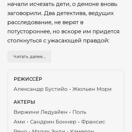
начали исчезать дети, о демоне вновь
заговорили. Два детектива, ведущих
расследование, не верят в
потустороннее, но вскоре им придется
столкнуться с ужасающей правдой:
Пожиратель душ существует. И он
Читать далее...
вышел на охоту.
РЕЖИССЁР
Александр Бустийо
Жюльен Мори
АКТЕРЫ
Виржини Ледуайен
Поль
Ами
Сандрин Боннер
Франсис
Рено
Малик Зиди
Кэмерон