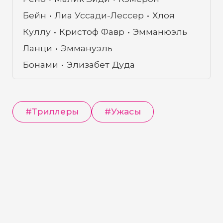
Бейн
Лиа Уссади-Лессер
Хлоя
Куллу
Кристоф Фавр
Эмманюэль
Ланци
Эммануэль
Бонами
Элизабет Дуда
#
Триллеры
#
Ужасы