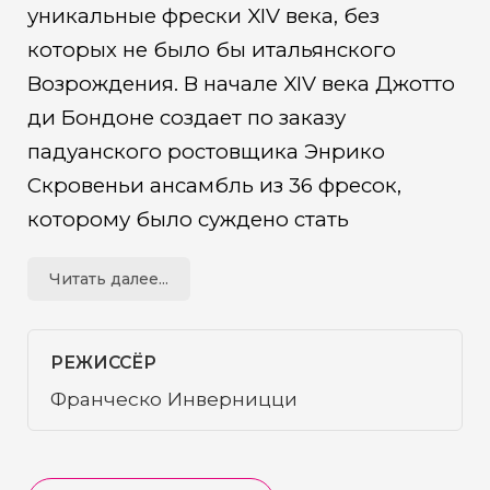
уникальные фрески XIV века, без
которых не было бы итальянского
Возрождения. В начале XIV века Джотто
ди Бондоне создает по заказу
падуанского ростовщика Энрико
Скровеньи ансамбль из 36 фресок,
которому было суждено стать
настоящей революцией в искусстве.
Читать далее...
Смелые перспективные построения,
объемные фигуры, живые чувства
героев потрясли современников и
РЕЖИССЁР
вдохновили падуанских художников XIV
Франческо Инверницци
века на уникальный цикл фресок, в
который вошли Баптистерий Падуи,