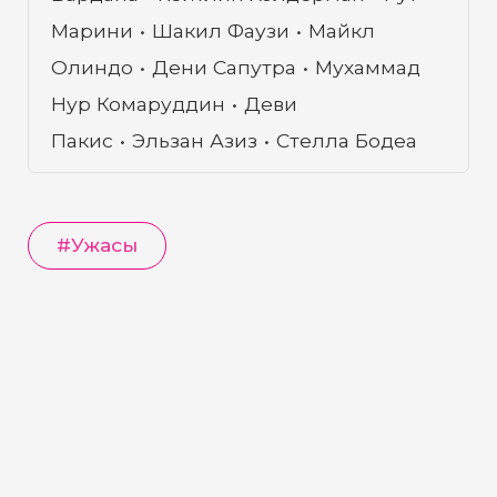
Марини
Шакил Фаузи
Майкл
Олиндо
Дени Сапутра
Мухаммад
Нур Комаруддин
Деви
Пакис
Эльзан Азиз
Стелла Бодеа
#
Ужасы