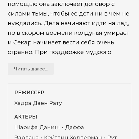
помощью она заключает договор с
силами тьмы, чтобы ее дети ни в чем не
нуждались. Дела начинают идти на лад,
но в скором времени колдунья умирает
и Секар начинает вести себя очень
странно. При поддержке мудрого
шамана дети вступают в жестокую
Читать далее...
схватку со злобной тварью, в которую
превратилась их мать…
РЕЖИССЁР
Хадра Даен Рату
АКТЕРЫ
Шарифа Даниш
Даффа
Вардана
Кейтлин Холдерман
Рут