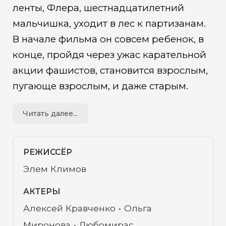
ленты, Флера, шестнадцатилетний
мальчишка, уходит в лес к партизанам.
В начале фильма он совсем ребенок, в
конце, пройдя через ужас карательной
акции фашистов, становится взрослым,
пугающе взрослым, и даже старым.
Война исказила когда-то нежные,
Читать далее...
детские черты и превратила их в
старческие морщины. Изменившееся
лицо Флеры — это лицо Войны.
РЕЖИССЁР
Элем Климов
АКТЕРЫ
Алексей Кравченко
Ольга
Миронова
Любомирас