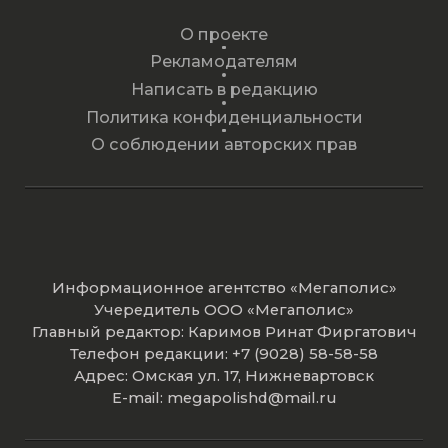
за пределы театрального зала и
О проекте
представляют фильм-оперу в
Рекламодателям
совершенно ином масштабе.
Написать в редакцию
Очаровательные улочки, площади и
Политика конфиденциальности
старинная архитектура коммуны
О соблюдении авторских прав
Видзини чрезвычайно реалистично
воспроизводят краски и аутентичную
атмосферу «Сельской чести». Оперные
звезды Пласидо Доминго, Елена
Информационное агентство «Мегаполис»
Образцова и Ренато Брузон
Учередитель ООО «Мегаполис»
великолепно воплощают перед
Главный редактор: Каримов Ринат Фиргатович
Телефон редакции: +7 (9028) 58-58-58
камерой эту яркую драму из сельской
Адрес: Омская ул. 17, Нижневартовск
жизни. В полном соответствии с
E-mail: megapolishd@mail.ru
замыслом композитора-вериста