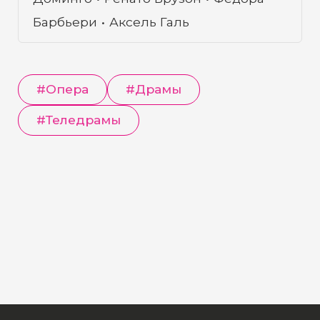
молодая крестьянка Сантуцца, отчаянно
Барбьери
Аксель Галь
пытается вернуть себе любимого. Но
Туридду отвергает Сантуццу, и она
клянется отомстить обоим изменникам.
#
Опера
#
Драмы
Потом она сожалеет об этом, но уже
поздно — муж Лолы вызвал Туридду на
#
Теледрамы
смертельный поединок... Франко
Дзеффирелли осуществил блестящую
киноверсию этой оперы. Съемки на
Сицилии позволили режиссеру
запечатлеть истинный дух и атмосферу
этого произведения. Сотни статистов-
сицилийцев и грандиозные виды
сицилийской деревни и окружающей
ее местности выводят спектакль далеко