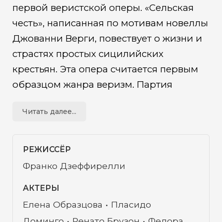
первой веристской оперы. «Сельская
честь», написанная по мотивам новеллы
Джованни Верги, повествует о жизни и
страстях простых сицилийских
крестьян. Эта опера считается первым
образцом жанра веризм. Партия
Туридду всегда была одной из лучших в
Читать далее...
репертуаре Пласидо Доминго, и он
исполняет ее вдохновенно и со всей
музыкальной страстью. Молодой
РЕЖИССЁР
сицилийский крестьянин Туридду опять
Франко Дзеффирелли
проникается чувствами к своей бывшей
АКТЕРЫ
невесте Лоле, которая вышла замуж за
Елена Образцова
Пласидо
другого. Его нынешняя подруга,
Доминго
Ренато Брузон
Федора