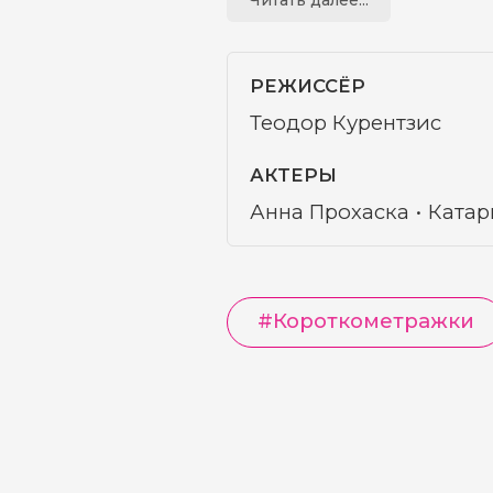
хор, облаченный в че
идеально дополняют 
(Kronen Zeitung). Кв
РЕЖИССЁР
Теодор Курентзис
Мауро Петер и Тарек
(Salzburg.com).
АКТЕРЫ
Анна Прохаска
Катар
#
Короткометражки