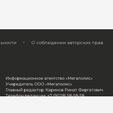
ьности
О соблюдении авторских прав
Информационное агентство «Мегаполис»
Учередитель ООО «Мегаполис»
Главный редактор: Каримов Ринат Фиргатович
Телефон редакции: +7 (9028) 58-58-58
Адрес: Омская ул. 17, Нижневартовск
E-mail: megapolishd@mail.ru