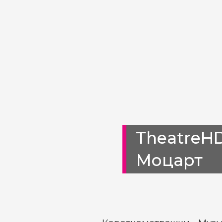
TheatreHD
Моцарт