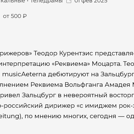
ыкальные
Теледрамы
01 фев 2025
от 500 ₽
ирижеров» Теодор Курентзис представля
нтерпретацию «Реквиема» Моцарта. Тео
 musicAeterna дебютируют на Зальцбур
лнением Реквиема Вольфганга Амадея 
ривел Зальцбург в невероятный восторг!»
-российский дирижер «с имиджем рок-
eitung), по мнению многих, сегодня — о
таторов Моцарта. Оркестр musicAeterna