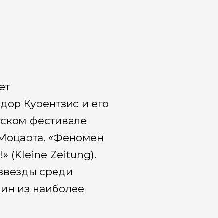
ет
дор Курентзис и его
гском фестивале
Моцарта. «Феномен
 (Kleine Zeitung).
звезды среди
дин из наиболее
 и их замечательный