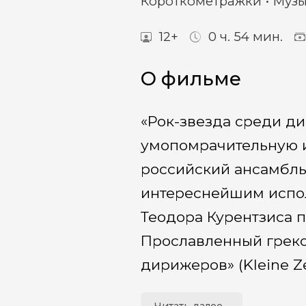
Короткометражки
Муз
12+
0 ч. 54 мин.
О фильме
«Рок-звезда среди д
умопомрачительную и
российский ансамбль
интереснейшим испо
Теодора Курентзиса п
Прославленный греко
дирижеров» (Kleine Z
интересных интерпре
Читать далее...