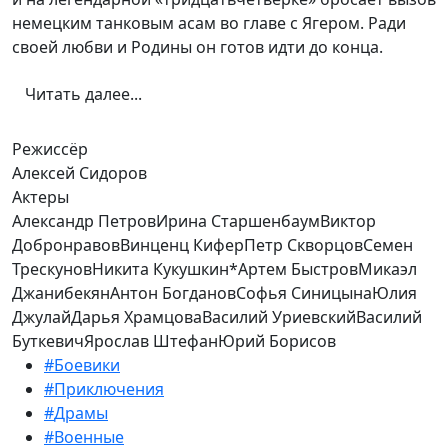
немецким танковым асам во главе с Ягером. Ради
своей любви и Родины он готов идти до конца.
Читать далее...
Режиссёр
Алексей Сидоров
Актеры
Александр Петров
Ирина Старшенбаум
Виктор
Добронравов
Винценц Кифер
Петр Скворцов
Семен
Трескунов
Никита Кукушкин*
Артем Быстров
Микаэл
Джанибекян
Антон Богданов
Софья Синицына
Юлия
Джулай
Дарья Храмцова
Василий Уриевский
Василий
Буткевич
Ярослав Штефан
Юрий Борисов
#
Боевики
#
Приключения
#
Драмы
#
Военные