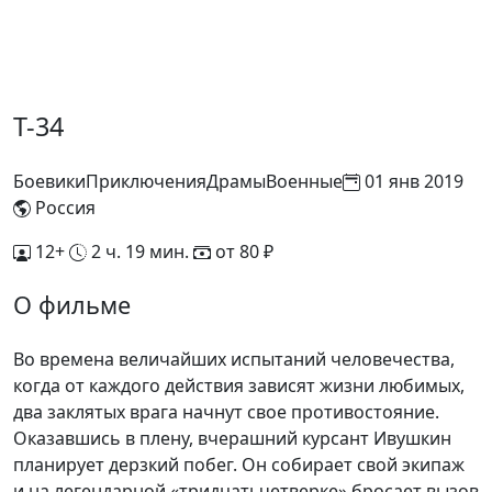
Т-34
Боевики
Приключения
Драмы
Военные
01 янв 2019
Россия
12+
2 ч. 19 мин.
от 80 ₽
О фильме
Во времена величайших испытаний человечества,
когда от каждого действия зависят жизни любимых,
два заклятых врага начнут свое противостояние.
Оказавшись в плену, вчерашний курсант Ивушкин
планирует дерзкий побег. Он собирает свой экипаж
и на легендарной «тридцатьчетверке» бросает вызов