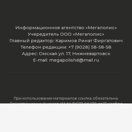
Информационное агентство «Мегаполис»
Учередитель ООО «Мегаполис»
Главный редактор: Каримов Ринат Фиргатович
Телефон редакции: +7 (9028) 58-58-58
Адрес: Омская ул. 17, Нижневартовск
E-mail: megapolishd@mail.ru
При использовании материалов ссылка обязательна.
Регистрационный номер ИА № ФС77-86278 от 17 ноября
2023 года зарегистрировано Федеральной службой по
надзору в сфере связи, информационных технологий и
массовых коммуникаций (Роскомнадзор).