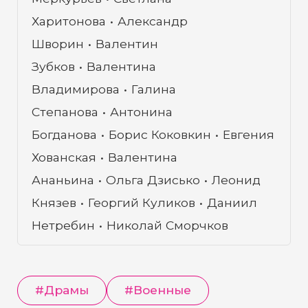
Харитонова
Александр
Шворин
Валентин
Зубков
Валентина
Владимирова
Галина
Степанова
Антонина
Богданова
Борис Коковкин
Евгения
Хованская
Валентина
Ананьина
Ольга Дзисько
Леонид
Князев
Георгий Куликов
Даниил
Нетребин
Николай Сморчков
#
Драмы
#
Военные