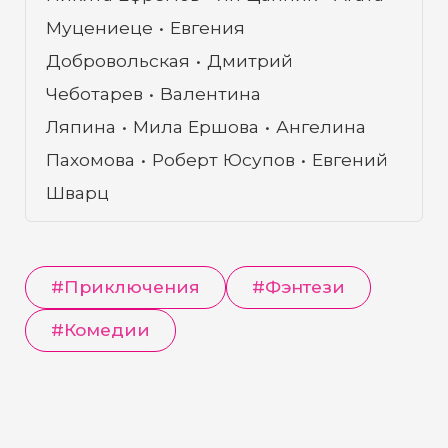
— обратно в мир живых, а пока
Муцениеце
Евгения
коротает время в местном баре под
Добровольская
Дмитрий
названием «Дорогая, я больше не
перезвоню»…
Чеботарев
Валентина
Ляпина
Мила Ершова
Ангелина
Пахомова
Роберт Юсупов
Евгений
Шварц
#
Приключения
#
Фэнтези
#
Комедии