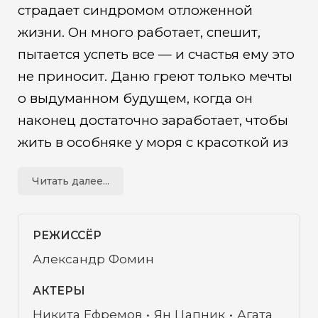
страдает синдромом отложенной
жизни. Он много работает, спешит,
пытается успеть все — и счастья ему это
не приносит. Даню греют только мечты
о выдуманном будущем, когда он
наконец достаточно заработает, чтобы
жить в особняке у моря с красоткой из
соцсетей. Но внезапно Даня впадает в
Читать далее...
кому и оказывается в прихожей
загробного мира, которая
подозрительно напоминает аэропорт
РЕЖИССЁР
из его последней рекламы. Рейсов
Александр Фомин
всего два — или в ад, или в рай, но Даня
АКТЕРЫ
не теряет надежду найти другую дверь
Никита Ефремов
Ян Цапник
Агата