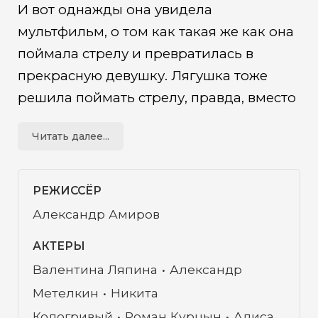
И вот однажды она увидела
мультфильм, о том как такая же как она
поймала стрелу и превратилась в
прекрасную девушку. Лягушка тоже
решила поймать стрелу, правда, вместо
нее она поймала… мячик для гольфа, но
Читать далее...
все же превратилась в прекрасную
девушку. Лягушка оказалась
заколдованной Василисой Прекрасной.
РЕЖИССЁР
Но одна беда — каждый вечер
Александр Амиров
Василиса превращается обратно в
АКТЕРЫ
лягушку и ничего не помнит о своем
Валентина Ляпина
Александр
прошлом. И теперь Василисе нужно
Метелкин
Никита
разгадать тайну своего прошлого, снять
Кологривый
Роман Курцын
Алиса
колдовское заклятье и выйти замуж за