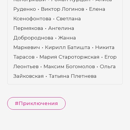
Ивана Царевича, который и запустил
Руденко
Виктор Логинов
Елена
этот мячик, предварительно поцеловав
Ксенофонтова
Светлана
его.
Пермякова
Ангелина
Добророднова
Жанна
Маркевич
Кирилл Батишта
Никита
Тарасов
Мария Староторжская
Егор
Леонтьев
Максим Богомолов
Ольга
Зайковская
Татьяна Плетнева
#
Приключения