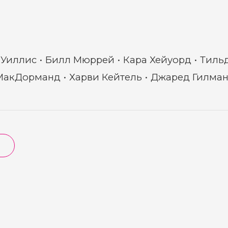
 Уиллис
Билл Мюррей
Кара Хейуорд
Тиль
МакДорманд
Харви Кейтель
Джаред Гилма
ы