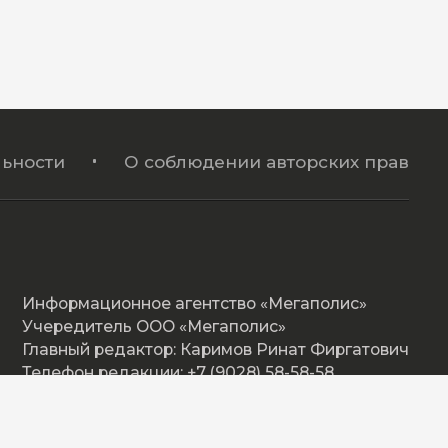
ьности
О соблюдении авторских прав
Информационное агентство «Мегаполис»
Учередитель ООО «Мегаполис»
Главный редактор: Каримов Ринат Фиргатович
Телефон редакции: +7 (9028) 58-58-58
Адрес: Омская ул. 17, Нижневартовск
E-mail: megapolishd@mail.ru