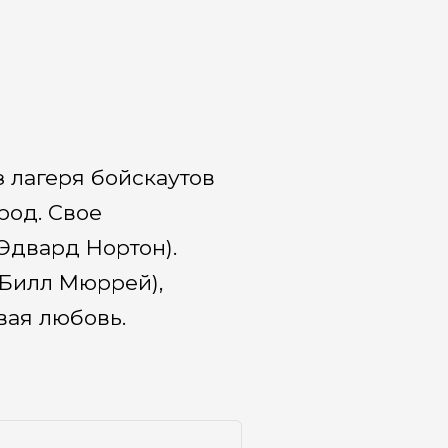
 лагеря бойскаутов
род. Свое
Эдвард Нортон).
(Билл Мюррей),
рвая любовь.