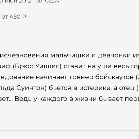
1 июн 2012
США
от 450 ₽
 исчезновения мальчишки и девчонки из
ф (Брюс Уиллис) ставит на уши весь го
едование начинает тренер бойскаутов (
да Суинтон) бьется в истерике, а отец 
ает... Ведь у каждого в жизни бывает пе