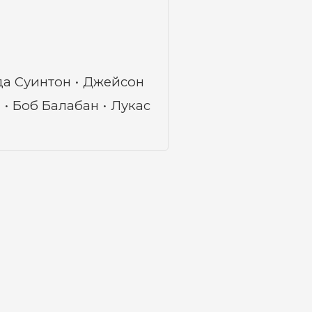
да Суинтон
Джейсон
н
Боб Балабан
Лукас