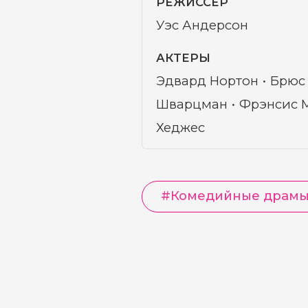
РЕЖИССЁР
Уэс Андерсон
АКТЕРЫ
Эдвард Нортон
Брюс
Шварцман
Фрэнсис 
Хеджес
#
Комедийные драм