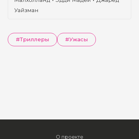
Уайзман
#
Триллеры
#
Ужасы
О проекте