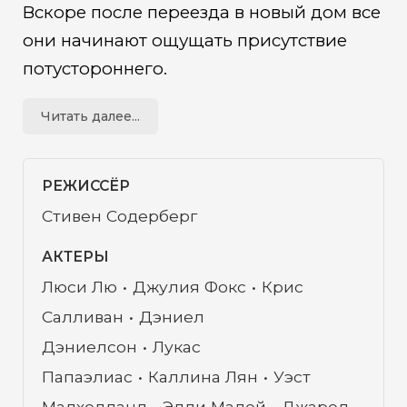
Вскоре после переезда в новый дом все
они начинают ощущать присутствие
потустороннего.
Читать далее...
РЕЖИССЁР
Стивен Содерберг
АКТЕРЫ
Люси Лю
Джулия Фокс
Крис
Салливан
Дэниел
Дэниелсон
Лукас
Папаэлиас
Каллина Лян
Уэст
Малхолланд
Эдди Мадей
Джаред