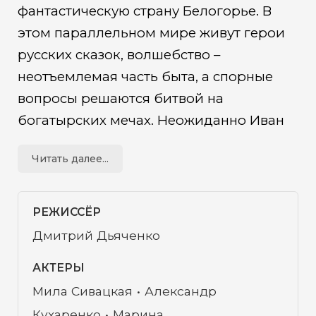
фантастическую страну Белогорье. В
этом параллельном мире живут герои
русских сказок, волшебство –
неотъемлемая часть быта, а спорные
вопросы решаются битвой на
богатырских мечах. Неожиданно Иван
оказывается в самом центре борьбы
Читать далее...
светлых и темных сил, вот только
непонятно, почему главная роль в
происходящих событиях, по всеобщему
РЕЖИССЁР
мнению, уготована именно ему. Год: 2017
Дмитрий Дьяченко
Страна: Россия
АКТЕРЫ
Мила Сивацкая
Александр
Кухаренко
Марина