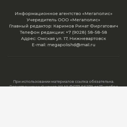
Информационное агентство «Мегаполис»
Учередитель ООО «Мегаполис»
Главный редактор: Каримов Ринат Фиргатович
Телефон редакции: +7 (9028) 58-58-58
Адрес: Омская ул. 17, Нижневартовск
E-mail: megapolishd@mail.ru
При использовании материалов ссылка обязательна.
Регистрационный номер ИА № ФС77-86278 от 17 ноября
2023 года зарегистрировано Федеральной службой по
надзору в сфере связи, информационных технологий и
массовых коммуникаций (Роскомнадзор).
© 2016-2026. Телеканал Мегаполис. Все права защищены