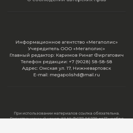
Информационное агентство «Мегаполис»
Учередитель ООО «Мегаполис»
Главный редактор: Каримов Ринат Фиргатович
Телефон редакции: +7 (9028) 58-58-58
Адрес: Омская ул. 17, Нижневартовск
E-mail: megapolishd@mail.ru
При использовании материалов ссылка обязательна.
Регистрационный номер ИА № ФС77-86278 от 17 ноября
2023 года зарегистрировано Федеральной службой по
надзору в сфере связи, информационных технологий и