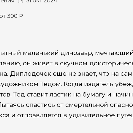
ения
31 окт 2024
от 300 ₽
ытный маленький динозавр, мечтающий
ению, он живет в скучном доисторическ
на. Диплодочек еще не знает, что на са
художником Тедом. Когда издатель убеж
ов, Тед ставит ластик на бумагу и начи
ытаясь спастись от смертельной опасно
кса и отправляется в удивительное пут
ожет ли он с помощью новых друзей в