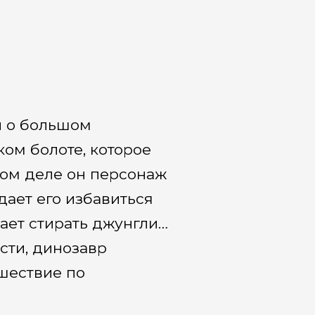
 о большом
ом болоте, которое
мом деле он персонаж
дает его избавиться
нает стирать джунгли…
сти, динозавр
ешествие по
ернуть свою семью?