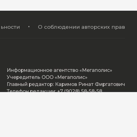
ьности
О соблюдении авторских прав
Информационное агентство «Мегаполис»
Учередитель ООО «Мегаполис»
Главный редактор: Каримов Ринат Фиргатович
Телефон редакции: +7 (9028) 58-58-58
Адрес: Омская ул. 17, Нижневартовск
E-mail: megapolishd@mail.ru
ны