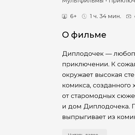
Мультфильмы
Приключ
6+
1 ч. 34 мин.
О фильме
Диплодочек — любоп
приключении. К сожал
окружает высокая сте
комикса, созданного 
от старомодных сюжет
и дом Диплодочека. П
выпрыгивает из коми
волшебным мирам. См
Читать далее...