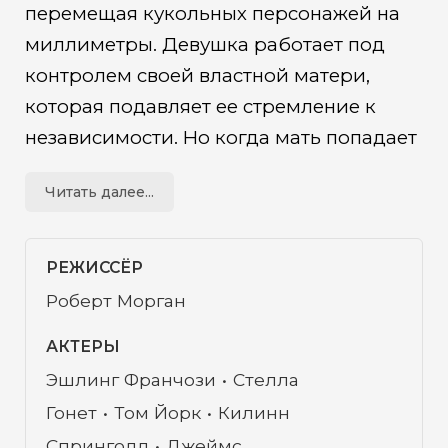
перемещая кукольных персонажей на
миллиметры. Девушка работает под
контролем своей властной матери,
которая подавляет ее стремление к
независимости. Но когда мать попадает
в больницу, жизнь Эллы радикально
Читать далее...
меняется. У нее появляется парень.
Героиня переезжает в пустующий дом,
где приступает к работе над
РЕЖИССЁР
собственным проектом. Она увлечена
Роберт Морган
съемками страшной истории и не
АКТЕРЫ
замечает, как воображаемый террор и
Эшлинг Франчози
Стелла
ужас врываются в ее реальную жизнь…
Гонет
Том Йорк
Килинн
Спринголл
Джеймс