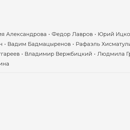
я Александрова
Федор Лавров
Юрий Ицко
н
Вадим Бадмацыренов
Рафаэль Хисматул
тгареев
Владимир Вержбицкий
Людмила Г
ина