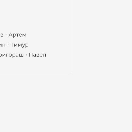
в
Артем
ин
Тимур
ригораш
Павел