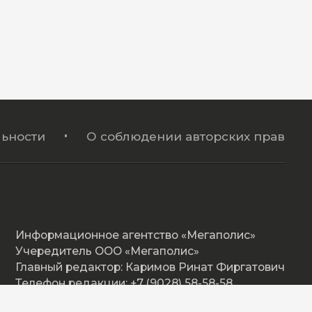
ьности
О соблюдении авторских прав
Информационное агентство «Мегаполис»
Учередитель ООО «Мегаполис»
Главный редактор: Каримов Ринат Фиргатович
Телефон редакции: +7 (9028) 58-58-58
Адрес: Омская ул. 17, Нижневартовск