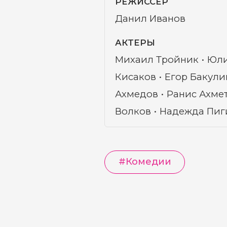
РЕЖИССЁР
Данил Иванов
АКТЕРЫ
Михаил Тройник
Юли
Кисаков
Егор Бакули
Ахмедов
Ранис Ахме
Волков
Надежда Пиг
#
Комедии