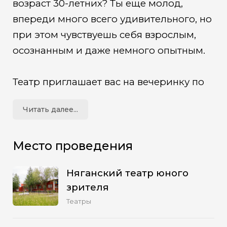
возраст 30-летних? Ты еще молод,
впереди много всего удивительного, но
при этом чувствуешь себя взрослым,
осознанным и даже немного опытным.
Театр приглашает вас на вечеринку по
случаю его 30-летия. Вечер будет
Читать далее...
состоять из дорогих театру
воспоминаний, актерских этюдов и
Место проведения
крутой музыки. Возможно, вы даже
услышите истории от тех, кто имел
Няганский театр юного
возможность наблюдать взросление
зрителя
театра или был его частью.
Театры
Обычно от юбилеев ждут