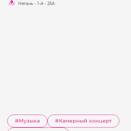
Нягань
1-й
25А
торжественности и некой
официальности. Но театру только 30, и
он решил отнестись к этой дате легко,
весело и по-хулигански (максимально
безответственно, насколько это
возможно).
Когда ему будет 50, он обещает
отнестись к своему юбилею со всей
серьезностью и ответственностью. А
пока добро пожаловать на театральную
вечеринку!
#
Музыка
#
Камерный концерт