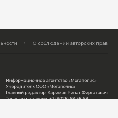
ьности
О соблюдении авторских прав
Информационное агентство «Мегаполис»
Учередитель ООО «Мегаполис»
Главный редактор: Каримов Ринат Фиргатович
Телефон редакции: +7 (9028) 58-58-58
Адрес: Омская ул. 17, Нижневартовск
E-mail: megapolishd@mail.ru