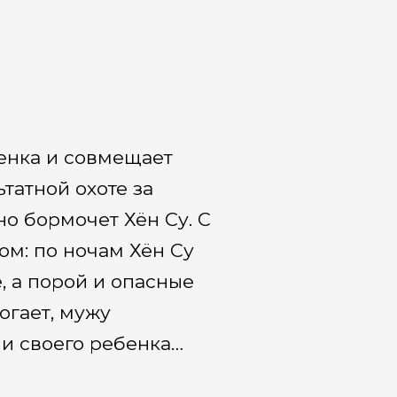
енка и совмещает
татной охоте за
но бормочет Хён Су. С
ом: по ночам Хён Су
, а порой и опасные
огает, мужу
 и своего ребенка…