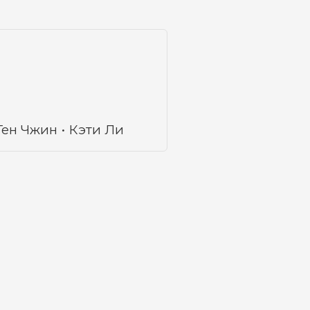
Ген Чжин
Кэти Ли