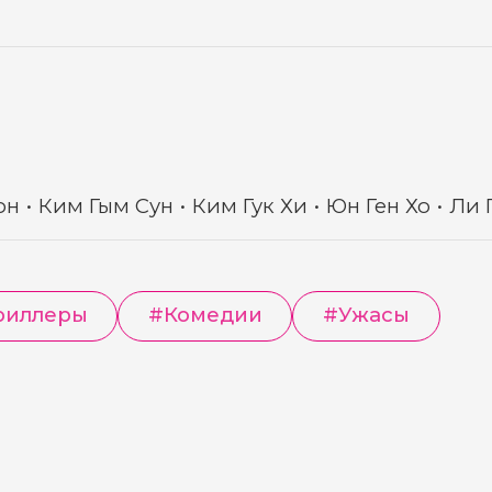
юн
Ким Гым Сун
Ким Гук Хи
Юн Ген Хо
Ли 
риллеры
#
Комедии
#
Ужасы