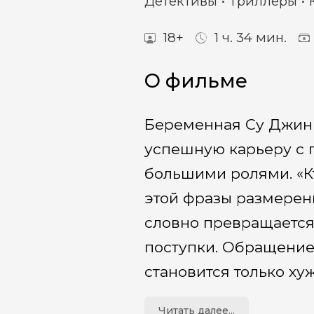
Детективы
Триллеры
18+
1 ч. 34 мин.
О фильме
Беременная Су Джин 
успешную карьеру с п
большими ролями. «Кт
этой фразы размерен
словно превращается 
поступки. Обращение
становится только ху
Читать далее...