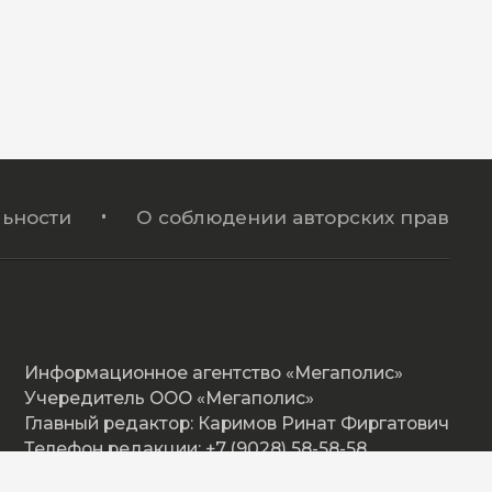
ьности
О соблюдении авторских прав
Информационное агентство «Мегаполис»
Учередитель ООО «Мегаполис»
Главный редактор: Каримов Ринат Фиргатович
Телефон редакции: +7 (9028) 58-58-58
Адрес: Омская ул. 17, Нижневартовск