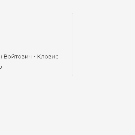
н Войтович
Кловис
о