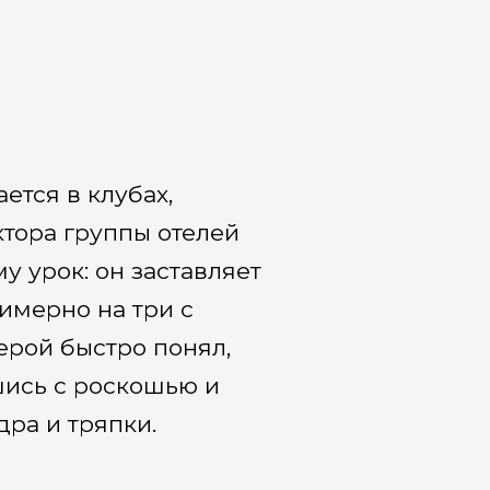
ется в клубах,
ктора группы отелей
у урок: он заставляет
римерно на три с
герой быстро понял,
шись с роскошью и
ра и тряпки.