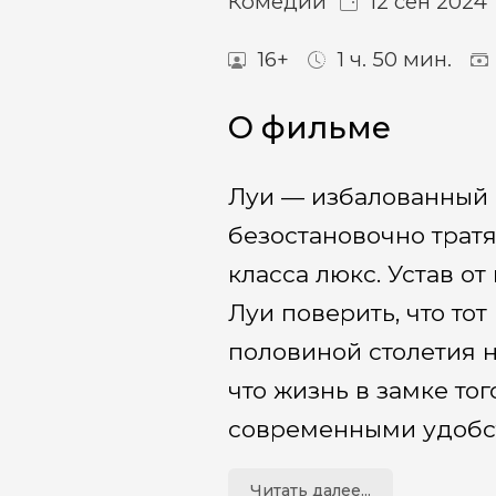
Комедии
12 сен 2024
16+
1 ч. 50 мин.
О фильме
Луи — избалованный м
безостановочно тратя
класса люкс. Устав от
Луи поверить, что то
половиной столетия н
что жизнь в замке то
современными удобст
Читать далее...