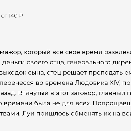
от 140 ₽
ажор, который все свое время развлека
 деньги своего отца, генерального дире
 выходок сына, отец решает преподать ем
т перенесся во времена Людовика XIV, п
азад. Втянутый в этот заговор, главный 
го времени была не для всех. Попрощав
вами, Луи пришлось обменять их на вед