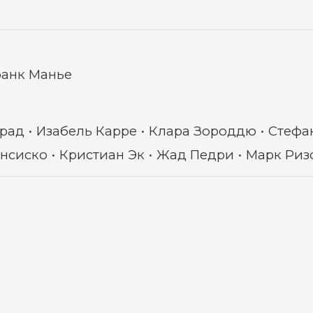
анк Манье
рад
Изабель Карре
Клара Зороддю
Стефа
нсиско
Кристиан Эк
Жад Педри
Марк Риз