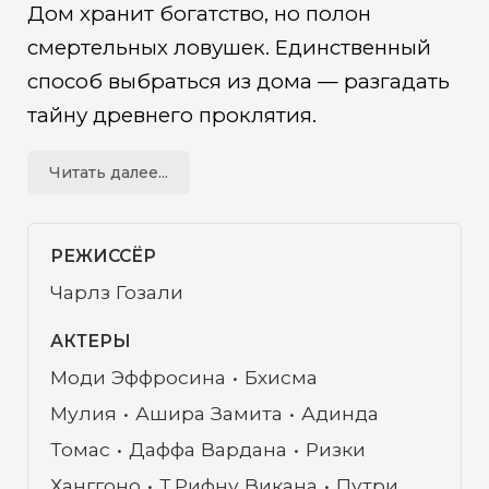
Дом хранит богатство, но полон
смертельных ловушек. Единственный
способ выбраться из дома — разгадать
тайну древнего проклятия.
Читать далее...
РЕЖИССЁР
Чарлз Гозали
АКТЕРЫ
Моди Эффросина
Бхисма
Мулия
Ашира Замита
Адинда
Томас
Даффа Вардана
Ризки
Ханггоно
Т.Рифну Викана
Путри