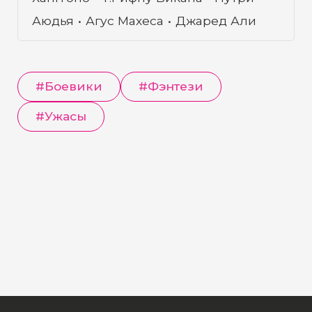
Аюдья
Агус Махеса
Джаред Али
#
Боевики
#
Фэнтези
#
Ужасы