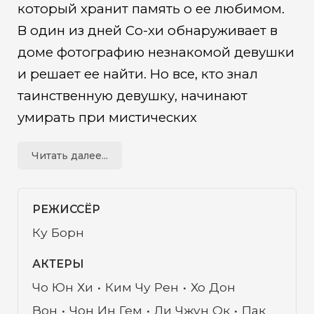
который хранит память о ее любимом.
В один из дней Со-хи обнаруживает в
доме фотографию незнакомой девушки
и решает ее найти. Но все, кто знал
таинственную девушку, начинают
умирать при мистических
обстоятельствах. Полиция подозревает
Читать далее...
Со-хи, а та в свою очередь понемногу
приоткрывает завесу пугающей тайны,
окружающей дом…
РЕЖИССЁР
Ку Борн
АКТЕРЫ
Чо Юн Хи
Ким Чу Рен
Хо Дон
Вон
Чон Ин Гем
Ли Чжун Ок
Пак