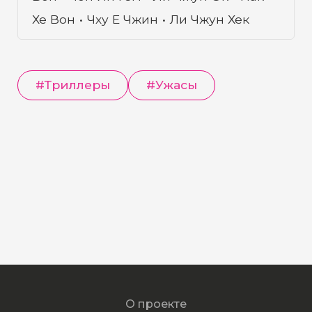
Хе Вон
Чху Е Чжин
Ли Чжун Хек
#
Триллеры
#
Ужасы
О проекте