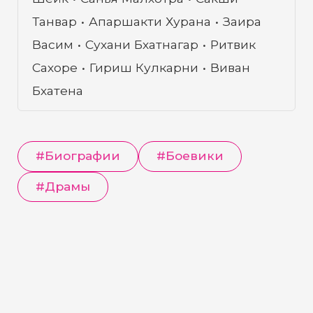
Танвар
Апаршакти Хурана
Заира
Васим
Сухани Бхатнагар
Ритвик
Сахоре
Гириш Кулкарни
Виван
Бхатена
#
Биографии
#
Боевики
#
Драмы