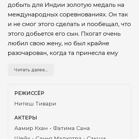
добыть для Индии золотую медаль на
международных соревнованиях. Он так
и не смог этого сделать и пообещал, что
этого добьется его сын. Пхогат очень
любил свою жену, но был крайне
разочарован, когда та принесла ему
четырех дочерей и ни одного сына. Он
Читать далее...
был убежден, что девочки не могут по-
настоящему заниматься борьбой.
Однако когда двух его дочерей побили
РЕЖИССЁР
мальчишки, Пхогат понимает,
Нитеш Тивари
насколько он был не прав, и начинает
АКТЕРЫ
тренировать девочек борьбе.
Аамир Кхан
Фатима Сана
Шейк
Санья Малхотра
Сакши