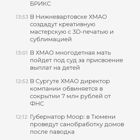
БРИКС
В Нижневартовске ХМАО
13:53
создадут креативную
мастерскую с 3D-печатью и
сублимацией
В ХМАО многодетная мать
13:01
пойдет под суд за присвоение
выплат на детей
В Сургуте ХМАО директор
12:52
компании обвиняется в
сокрытии 7 млн рублей от
ФНС
Губернатор Моор: в Тюмени
12:12
проведут санобработку домов
после паводка