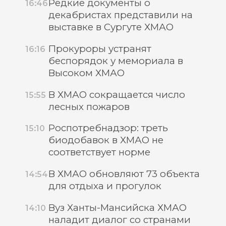
Редкие документы о
16:46
декабристах представили на
выставке в Сургуте ХМАО
Прокуроры устранят
16:16
беспорядок у мемориала в
Высоком ХМАО
В ХМАО сокращается число
15:55
лесных пожаров
Роспотребнадзор: треть
15:10
биодобавок в ХМАО не
соответствует норме
В ХМАО обновляют 73 объекта
14:54
для отдыха и прогулок
Вуз Ханты-Мансийска ХМАО
14:10
наладит диалог со странами