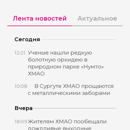
Лента новостей
Актуальное
Сегодня
Ученые нашли редкую
12:21
болотную орхидею в
природном парке «Нумто»
ХМАО
В Сургуте ХМАО прощаются
10:08
с металлическими заборами
Вчера
Жителям ХМАО пообещали
18:09
дождливые выходные