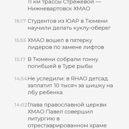
11 км трассы Стрежевой —
Нижневартовск ХМАО
Студентов из ЮАР в Тюмени
16:17
научили делать куклу-оберег
ХМАО вошел в пятерку
15:55
лидеров по замене лифтов
В Тюмени собрали тонну
15:17
погибшей в Туре рыбы
Не уследили: в ЯНАО детсад
14:54
заплатит 10 тысяч за шишку на
лбу ребенка
Глава православной церкви
14:02
ХМАО Павел совершил
литургию в
отреставрированном храме