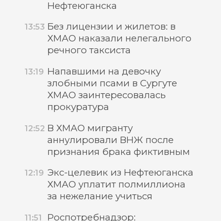
Нефтеюганска
Без лицензии и жилетов: в
13:53
ХМАО наказали нелегального
речного таксиста
Напавшими на девочку
13:19
злобными псами в Сургуте
ХМАО заинтересовалась
прокуратура
В ХМАО мигранту
12:52
аннулировали ВНЖ после
признания брака фиктивным
Экс-целевик из Нефтеюганска
12:19
ХМАО уплатит полмиллиона
за нежелание учиться
Роспотребнадзор:
11:51