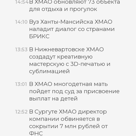
В ХМАО обновляют 73 объекта
14:54
для отдыха и прогулок
Вуз Ханты-Мансийска ХМАО
14:10
наладит диалог со странами
БРИКС
В Нижневартовске ХМАО
13:53
создадут креативную
мастерскую с 3D-печатью и
сублимацией
В ХМАО многодетная мать
13:01
пойдет под суд за присвоение
выплат на детей
В Сургуте ХМАО директор
12:52
компании обвиняется в
сокрытии 7 млн рублей от
ФНС