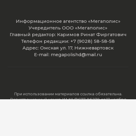
Информационное агентство «Мегаполис»
Учередитель ООО «Мегаполис»
Главный редактор: Каримов Ринат Фиргатович
Телефон редакции: +7 (9028) 58-58-58
Адрес: Омская ул. 17, Нижневартовск
E-mail: megapolishd@mail.ru
При использовании материалов ссылка обязательна.
Регистрационный номер ИА № ФС77-86278 от 17 ноября
2023 года зарегистрировано Федеральной службой по
надзору в сфере связи, информационных технологий и
массовых коммуникаций (Роскомнадзор).