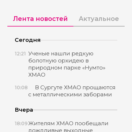
Лента новостей
Актуальное
Сегодня
Ученые нашли редкую
12:21
болотную орхидею в
природном парке «Нумто»
ХМАО
В Сургуте ХМАО прощаются
10:08
с металлическими заборами
Вчера
Жителям ХМАО пообещали
18:09
дождливые выходные