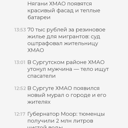
Нягани ХМАО появятся
красивый фасад и теплые
батареи
70 тыс рублей за резиновое
13:53
жилье для мигрантов: суд
оштрафовал жительницу
ХМАО
В Сургутском районе ХМАО
13:01
утонул мужчина — тело ищут
спасатели
В Сургуте ХМАО появился
12:52
новый мурал о городе и его
жителях
Губернатор Моор: тюменцы
12:17
получили 2 млн литров
чистой воды