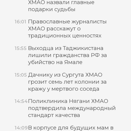
ХМАО назвали главные
подарки судьбы
Православные журналисты
16:01
ХМАО расскажут о
традиционных ценностях
Выходца из Таджикистана
15:55
лишили гражданства РФ за
убийство на Ямале
Дачнику из Сургута ХМАО
15:05
грозит семь лет колонии за
кражу у мертвого соседа
Поликлиника Нягани ХМАО
14:54
подтвердила международный
стандарт качества
В корпусе для будущих мам в
14:09