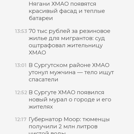
Нягани ХМАО появятся
красивый фасад и теплые
батареи
70 тыс рублей за резиновое
13:53
жилье для мигрантов: суд
оштрафовал жительницу
ХМАО
В Сургутском районе ХМАО
13:01
утонул мужчина — тело ищут
спасатели
В Сургуте ХМАО появился
12:52
новый мурал о городе и его
жителях
Губернатор Моор: тюменцы
12:17
получили 2 млн литров
чистой воды