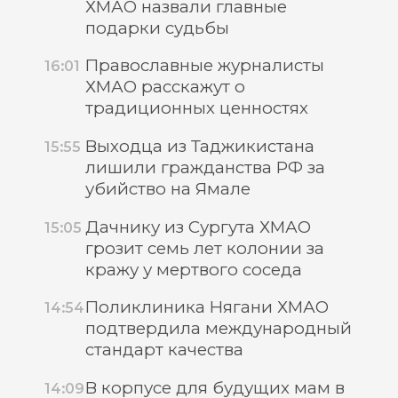
ХМАО назвали главные
подарки судьбы
Православные журналисты
16:01
ХМАО расскажут о
традиционных ценностях
Выходца из Таджикистана
15:55
лишили гражданства РФ за
убийство на Ямале
Дачнику из Сургута ХМАО
15:05
грозит семь лет колонии за
кражу у мертвого соседа
Поликлиника Нягани ХМАО
14:54
подтвердила международный
стандарт качества
В корпусе для будущих мам в
14:09