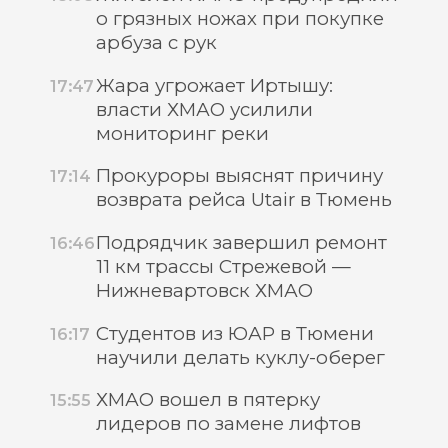
о грязных ножах при покупке
арбуза с рук
Жара угрожает Иртышу:
17:47
власти ХМАО усилили
мониторинг реки
Прокуроры выяснят причину
17:14
возврата рейса Utair в Тюмень
Подрядчик завершил ремонт
16:46
11 км трассы Стрежевой —
Нижневартовск ХМАО
Студентов из ЮАР в Тюмени
16:17
научили делать куклу-оберег
ХМАО вошел в пятерку
15:55
лидеров по замене лифтов