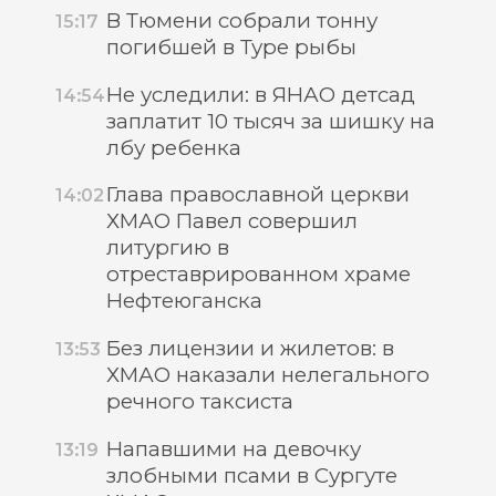
В Тюмени собрали тонну
15:17
погибшей в Туре рыбы
Не уследили: в ЯНАО детсад
14:54
заплатит 10 тысяч за шишку на
лбу ребенка
Глава православной церкви
14:02
ХМАО Павел совершил
литургию в
отреставрированном храме
Нефтеюганска
Без лицензии и жилетов: в
13:53
ХМАО наказали нелегального
речного таксиста
Напавшими на девочку
13:19
злобными псами в Сургуте