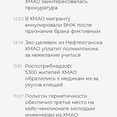
ХМАО заинтересовалась
прокуратура
В ХМАО мигранту
12:52
аннулировали ВНЖ после
признания брака фиктивным
Экс-целевик из Нефтеюганска
12:19
ХМАО уплатит полмиллиона
за нежелание учиться
Роспотребнадзор:
11:51
5300 жителей ХМАО
обратились к медикам из-за
укусов клещей
Полигон герметичности
11:07
обеспечил третье место на
кейс-чемпионате молодым
инженерам из ХМАО