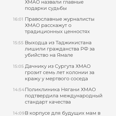
ХМАО назвали главные
подарки судьбы
Православные журналисты
16:01
ХМАО расскажут о
традиционных ценностях
Выходца из Таджикистана
15:55
лишили гражданства РФ за
убийство на Ямале
Дачнику из Сургута ХМАО
15:05
грозит семь лет колонии за
кражу у мертвого соседа
Поликлиника Нягани ХМАО
14:54
подтвердила международный
стандарт качества
В корпусе для будущих мам в
14:09