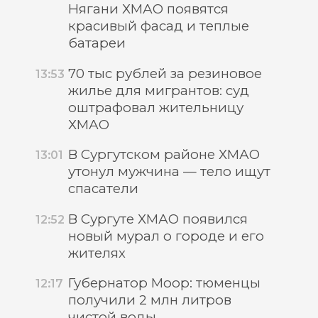
Нягани ХМАО появятся
красивый фасад и теплые
батареи
70 тыс рублей за резиновое
13:53
жилье для мигрантов: суд
оштрафовал жительницу
ХМАО
В Сургутском районе ХМАО
13:01
утонул мужчина — тело ищут
спасатели
В Сургуте ХМАО появился
12:52
новый мурал о городе и его
жителях
Губернатор Моор: тюменцы
12:17
получили 2 млн литров
чистой воды