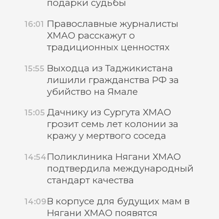
подарки судьбы
Православные журналисты
16:01
ХМАО расскажут о
традиционных ценностях
Выходца из Таджикистана
15:55
лишили гражданства РФ за
убийство на Ямале
Дачнику из Сургута ХМАО
15:05
грозит семь лет колонии за
кражу у мертвого соседа
Поликлиника Нягани ХМАО
14:54
подтвердила международный
стандарт качества
В корпусе для будущих мам в
14:09
Нягани ХМАО появятся