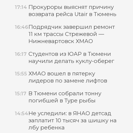
Прокуроры выяснят причину
17:14
возврата рейса Utair в Тюмень
Подрядчик завершил ремонт
16:46
11 км трассы Стрежевой —
Нижневартовск ХМАО
Студентов из ЮАР в Тюмени
16:17
научили делать куклу-оберег
ХМАО вошел в пятерку
15:55
лидеров по замене лифтов
В Тюмени собрали тонну
15:17
погибшей в Туре рыбы
Не уследили: в ЯНАО детсад
14:54
заплатит 10 тысяч за шишку на
лбу ребенка