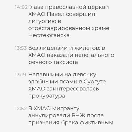
Глава православной церкви
14:02
ХМАО Павел совершил
литургию в
отреставрированном храме
Нефтеюганска
Без лицензии и жилетов: в
13:53
ХМАО наказали нелегального
речного таксиста
Напавшими на девочку
13:19
злобными псами в Сургуте
ХМАО заинтересовалась
прокуратура
В ХМАО мигранту
12:52
аннулировали ВНЖ после
признания брака фиктивным