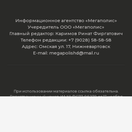
Информационное агентство «Мегаполис»
Учередитель ООО «Мегаполис»
Главный редактор: Каримов Ринат Фиргатович
Телефон редакции: +7 (9028) 58-58-58
Адрес: Омская ул. 17, Нижневартовск
E-mail: megapolishd@mail.ru
При использовании материалов ссылка обязательна.
Регистрационный номер ИА № ФС77-86278 от 17 ноября
2023 года зарегистрировано Федеральной службой по
надзору в сфере связи, информационных технологий и
массовых коммуникаций (Роскомнадзор).