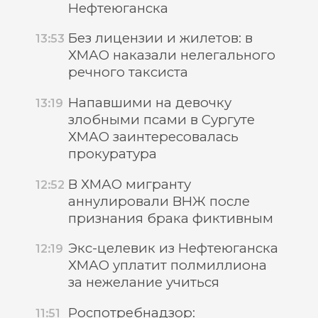
Нефтеюганска
Без лицензии и жилетов: в
13:53
ХМАО наказали нелегального
речного таксиста
Напавшими на девочку
13:19
злобными псами в Сургуте
ХМАО заинтересовалась
прокуратура
В ХМАО мигранту
12:52
аннулировали ВНЖ после
признания брака фиктивным
Экс-целевик из Нефтеюганска
12:19
ХМАО уплатит полмиллиона
за нежелание учиться
Роспотребнадзор:
11:51