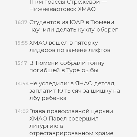
11 км трассы Стрежевой —
Нижневартовск ХМАО
Студентов из ЮАР в Тюмени
16:17
научили делать куклу-оберег
ХМАО вошел в пятерку
15:55
лидеров по замене лифтов
В Тюмени собрали тонну
15:17
погибшей в Туре рыбы
Не уследили: в ЯНАО детсад
14:54
заплатит 10 тысяч за шишку на
лбу ребенка
Глава православной церкви
14:02
ХМАО Павел совершил
литургию в
отреставрированном храме