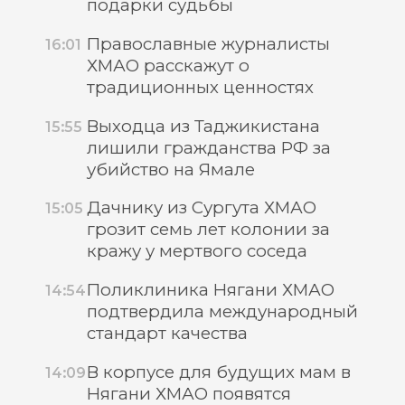
подарки судьбы
Православные журналисты
16:01
ХМАО расскажут о
традиционных ценностях
Выходца из Таджикистана
15:55
лишили гражданства РФ за
убийство на Ямале
Дачнику из Сургута ХМАО
15:05
грозит семь лет колонии за
кражу у мертвого соседа
Поликлиника Нягани ХМАО
14:54
подтвердила международный
стандарт качества
В корпусе для будущих мам в
14:09
Нягани ХМАО появятся