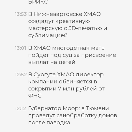
БРИКС
В Нижневартовске ХМАО
13:53
создадут креативную
мастерскую с 3D-печатью и
сублимацией
В ХМАО многодетная мать
13:01
пойдет под суд за присвоение
выплат на детей
В Сургуте ХМАО директор
12:52
компании обвиняется в
сокрытии 7 млн рублей от
ФНС
Губернатор Моор: в Тюмени
12:12
проведут санобработку домов
после паводка