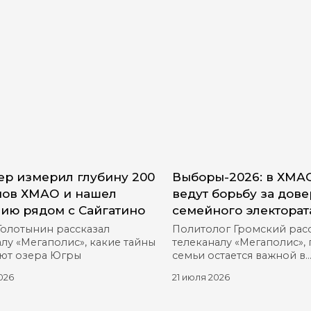
р измерил глубину 200
Выборы-2026: в ХМА
ов ХМАО и нашел
ведут борьбу за дов
ию рядом с Сайгатино
семейного электорат
Голотынин рассказал
Политолог Громский рас
лу «Мегаполис», какие тайны
телеканалу «Мегаполис»,
ют озера Югры
семьи остается важной в
предвыборной гонке
026
21 июля 2026