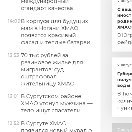
международный
7 авгу
стандарт качества
С вещ
иност
В корпусе для будущих
14:09
родин
ХМАО
мам в Нягани ХМАО
появятся красивый
В Юг
фасад и теплые батареи
рейд
70 тыс рублей за
13:53
резиновое жилье для
7 авгу
мигрантов: суд
Губер
оштрафовал
получ
жительницу ХМАО
воды
В Тю
В Сургутском районе
13:01
коли
ХМАО утонул мужчина —
пунк
тело ищут спасатели
В Сургуте ХМАО
12:52
появился новый мурал о
7 авгу