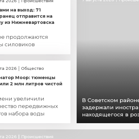
ста 2026
Происшествия
ами на выход: 71
ранец отправится на
у из Нижневартовска
ре продолжаются
ы силовиков
ста 2026
Общество
натор Моор: тюменцы
или 2 млн литров чистой
мени увеличили
В Советском райо
чество передвижных
задержали иностра
тов набора воды
находящегося в ро
ста 2026
Происшествия