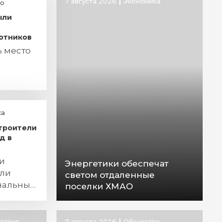
7 августа 2026
Экономика
о
ыли
отников
ь место
ка
строители
д в
и
Энергетики обеспечат
сли
светом отдаленные
нальный
поселки ХМАО
ствия
7 августа 2026
Общество