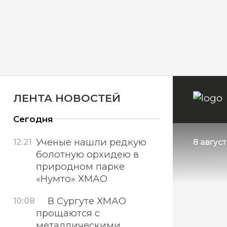
ЛЕНТА НОВОСТЕЙ
Сегодня
Ученые нашли редкую
12:21
8 авгус
болотную орхидею в
природном парке
«Нумто» ХМАО
В Сургуте ХМАО
10:08
прощаются с
металлическими