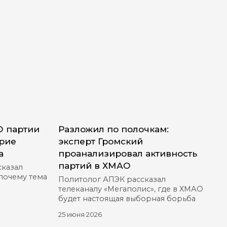
О партии
Разложил по полочкам:
ерие
эксперт Громский
а
проанализировал активность
партий в ХМАО
сказал
 почему тема
Политолог АПЭК рассказал
телеканалу «Мегаполис», где в ХМАО
будет настоящая выборная борьба
25 июня 2026