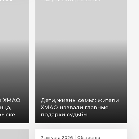
не ХМАО
Дети, жизнь, семья: жители
нца,
ХМАО назвали главные
зыске
подарки судьбы
7 августа 2026
Общество