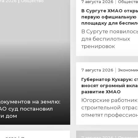
ста 2026
Общество
7 августа 2026
Обществ
В Сургуте ХМАО откр
первую официальную
площадку для беспил
В Сургуте появилос
для беспилотных
тренировок
7 августа 2026
Экономи
Губернатор Кухарук: 
вносят огромный вкла
развитие ХМАО
Югорские работник
документов на землю:
строительной отра
АО суд постановил
отметят профессио
ти дом
праздник
7 августа 2026
Происше