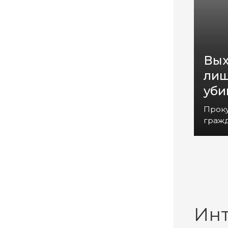
Вых
лиш
уби
Прок
гражд
Ин