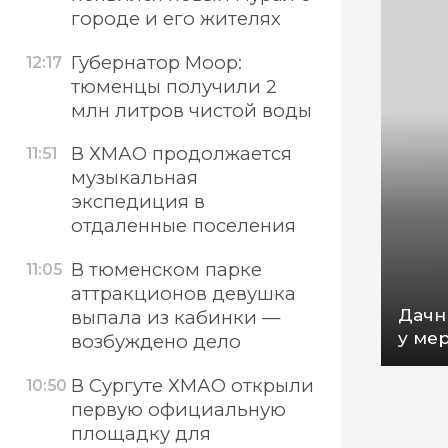
городе и его жителях
Губернатор Моор:
12:17
тюменцы получили 2
млн литров чистой воды
В ХМАО продолжается
11:51
музыкальная
экспедиция в
отдаленные поселения
В тюменском парке
11:05
аттракционов девушка
Дачн
выпала из кабинки —
у мер
возбуждено дело
В Сургуте ХМАО открыли
10:50
первую официальную
площадку для