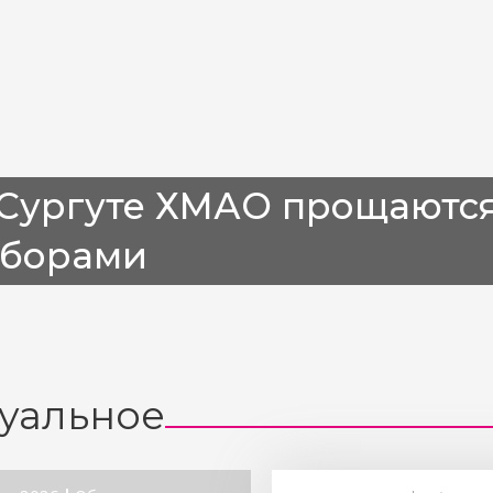
 Сургуте ХМАО прощаются
аборами
уальное