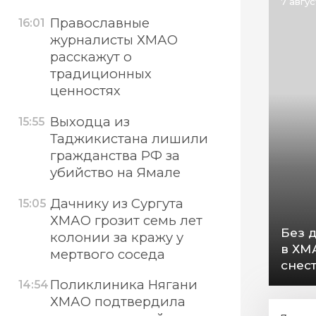
7 авгу
Православные
16:01
журналисты ХМАО
расскажут о
традиционных
ценностях
Выходца из
15:55
Таджикистана лишили
гражданства РФ за
убийство на Ямале
Дачнику из Сургута
15:05
ХМАО грозит семь лет
Без 
колонии за кражу у
в ХМ
мертвого соседа
снес
Поликлиника Нягани
14:54
ХМАО подтвердила