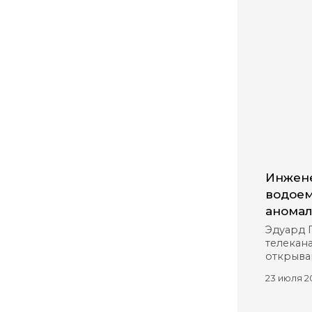
Инжене
водоем
аномал
Эдуард 
телекана
открыва
23 июля 2