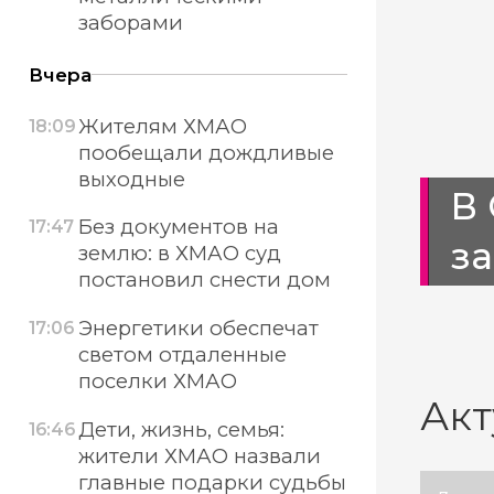
заборами
Вчера
Жителям ХМАО
18:09
пообещали дождливые
выходные
орхидею в
В
Без документов на
17:47
з
землю: в ХМАО суд
постановил снести дом
Энергетики обеспечат
17:06
светом отдаленные
поселки ХМАО
Акт
Дети, жизнь, семья:
16:46
жители ХМАО назвали
главные подарки судьбы