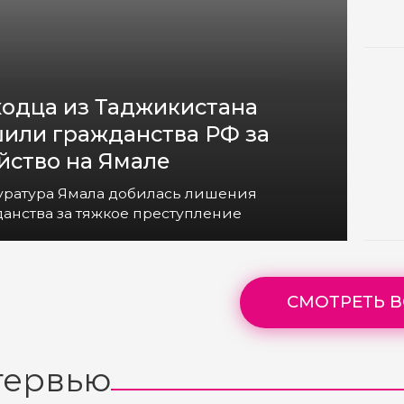
одца из Таджикистана
или гражданства РФ за
йство на Ямале
уратура Ямала добилась лишения
анства за тяжкое преступление
СМОТРЕТЬ В
тервью