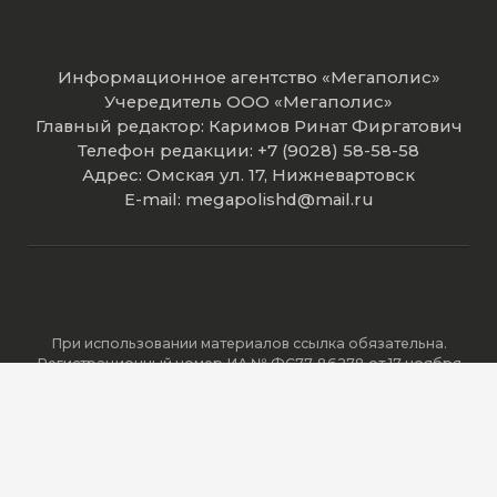
Информационное агентство «Мегаполис»
Учередитель ООО «Мегаполис»
Главный редактор: Каримов Ринат Фиргатович
Телефон редакции: +7 (9028) 58-58-58
Адрес: Омская ул. 17, Нижневартовск
E-mail: megapolishd@mail.ru
При использовании материалов ссылка обязательна.
Регистрационный номер ИА № ФС77-86278 от 17 ноября
2023 года зарегистрировано Федеральной службой по
надзору в сфере связи, информационных технологий и
массовых коммуникаций (Роскомнадзор).