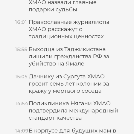
ХМАО назвали главные
подарки судьбы
Православные журналисты
16:01
ХМАО расскажут о
традиционных ценностях
Выходца из Таджикистана
15:55
лишили гражданства РФ за
убийство на Ямале
Дачнику из Сургута ХМАО
15:05
грозит семь лет колонии за
кражу у мертвого соседа
Поликлиника Нягани ХМАО
14:54
подтвердила международный
стандарт качества
В корпусе для будущих мам в
14:09