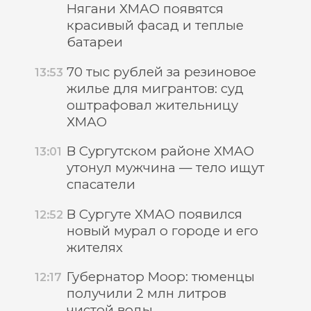
Нягани ХМАО появятся
красивый фасад и теплые
батареи
70 тыс рублей за резиновое
13:53
жилье для мигрантов: суд
оштрафовал жительницу
ХМАО
В Сургутском районе ХМАО
13:01
утонул мужчина — тело ищут
спасатели
В Сургуте ХМАО появился
12:52
новый мурал о городе и его
жителях
Губернатор Моор: тюменцы
12:17
получили 2 млн литров
чистой воды